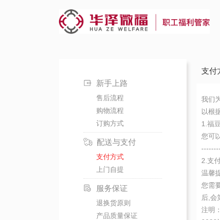
支付
新手上路
售后流程
我们
购物流程
以根
订购方式
1.福
您可
配送与支付
-------
支付方式
2.支
上门自提
温馨
您需
服务保证
后,
退换货原则
注明
产品质量保证