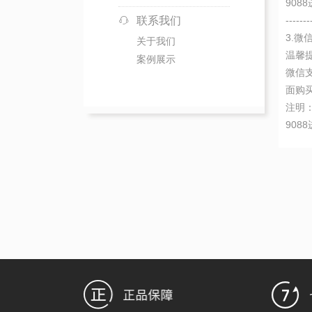
90
联系我们
-------
3.微
关于我们
温馨
案例展示
微信
面购
注明
90